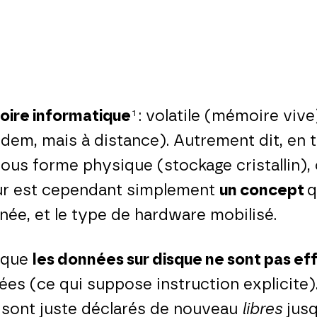
oire informatique
: volatile (mémoire viv
1
 idem, mais à distance). Autrement dit, en
sous forme physique (stockage cristallin)
teur est cependant simplement
un concept
q
nnée, et le type de hardware mobilisé.
e que
les données sur disque ne sont pas eff
s (ce qui suppose instruction explicite). I
s sont juste déclarés de nouveau
libres
jusq