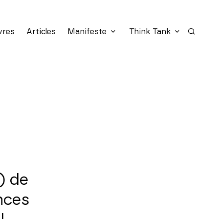
vres
Articles
Manifeste
Think Tank
Recherc
) de
nces