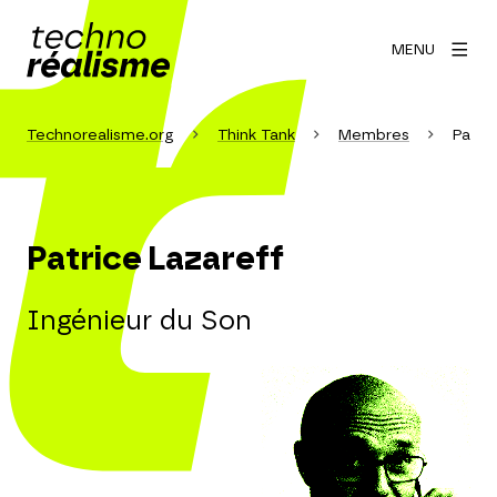
MENU
Technorealisme.org
Think Tank
Membres
Patri
Patrice Lazareff
Ingénieur du Son
Agrandir